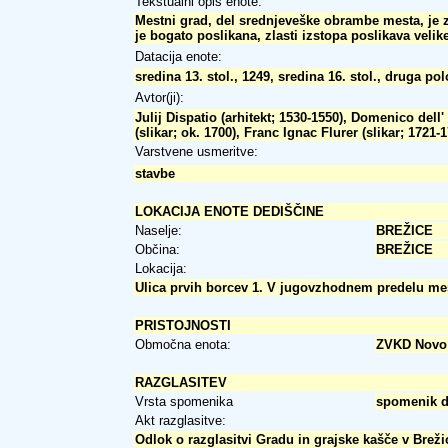
Tekstualni opis enote:
Mestni grad, del srednjeveške obrambe mesta, je z
je bogato poslikana, zlasti izstopa poslikava velik
Datacija enote:
sredina 13. stol., 1249, sredina 16. stol., druga pol
Avtor(ji):
Julij Dispatio (arhitekt; 1530-1550), Domenico dell'
(slikar; ok. 1700), Franc Ignac Flurer (slikar; 172
Varstvene usmeritve:
stavbe
LOKACIJA ENOTE DEDIŠČINE
Naselje:
BREŽICE
Občina:
BREŽICE
Lokacija:
Ulica prvih borcev 1. V jugovzhodnem predelu me
PRISTOJNOSTI
Območna enota:
ZVKD Novo
RAZGLASITEV
Vrsta spomenika
spomenik 
Akt razglasitve:
Odlok o razglasitvi Gradu in grajske kašče v Breži