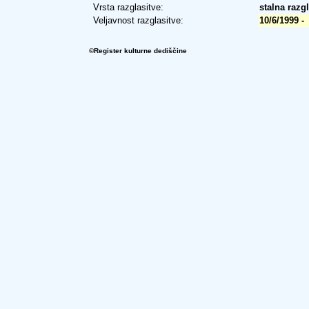
Vrsta razglasitve:
stalna razg
Veljavnost razglasitve:
10/6/1999 -
©Register kulturne dediščine