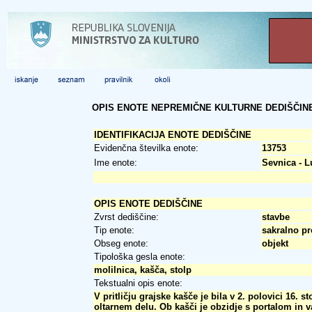
OPIS ENOTE NEPREMIČNE KULTURNE DEDIŠČIN
IDENTIFIKACIJA ENOTE DEDIŠČINE
Evidenčna številka enote:
13753
Ime enote:
Sevnica - L
OPIS ENOTE DEDIŠČINE
Zvrst dediščine:
stavbe
Tip enote:
sakralno pr
Obseg enote:
objekt
Tipološka gesla enote:
molilnica, kašča, stolp
Tekstualni opis enote:
V pritličju grajske kašče je bila v 2. polovici 16.
oltarnem delu. Ob kašči je obzidje s portalom in v