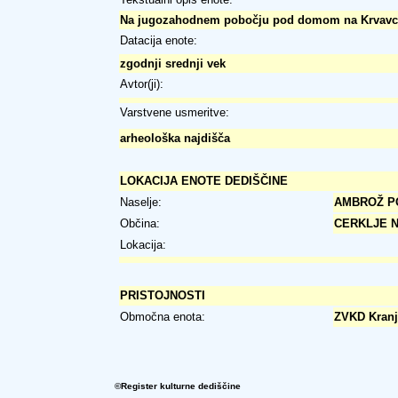
Na jugozahodnem pobočju pod domom na Krvavcu je 
Datacija enote:
zgodnji srednji vek
Avtor(ji):
Varstvene usmeritve:
arheološka najdišča
LOKACIJA ENOTE DEDIŠČINE
Naselje:
AMBROŽ P
Občina:
CERKLJE 
Lokacija:
PRISTOJNOSTI
Območna enota:
ZVKD Kranj
©Register kulturne dediščine