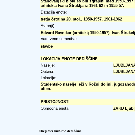
Stanovanjski bloki so bili zgrajeni med 1950-1957 
arhitekta Ivana Štruklja iz 1961-62 in 1955-57.
Datacija enote:
tretja četrtina 20. stol., 1950-1957, 1961-1962
Avtor(ji):
Edvard Ravnikar (arhitekt; 1950-1957), Ivan Štrukelj
Varstvene usmeritve:
stavbe
LOKACIJA ENOTE DEDIŠČINE
Naselje:
LJUBLJAN
Občina:
LJUBLJAN
Lokacija:
Študentsko naselje leži v Rožni dolini, jugozahod
ulico.
PRISTOJNOSTI
Območna enota:
ZVKD Ljubl
©Register kulturne dediščine