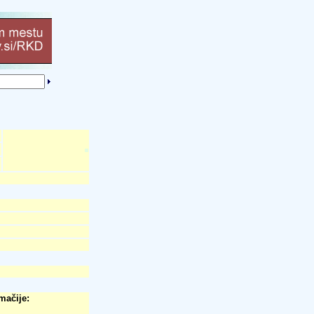
omačije: