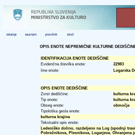
OPIS ENOTE NEPREMIČNE KULTURNE DEDIŠČIN
IDENTIFIKACIJA ENOTE DEDIŠČINE
Evidenčna številka enote:
22983
Ime enote:
Logarska Do
OPIS ENOTE DEDIŠČINE
Zvrst dediščine:
kulturna kr
Tip enote:
kulturna kr
Obseg enote:
območje
Tipološka gesla enote:
kulturna krajina
Tekstualni opis enote:
Ledeniško dolino, razdeljeno na Log (spodnji travnat
Pobrežnikova, Plesnikova, Logarjeva. Ohranjena je 