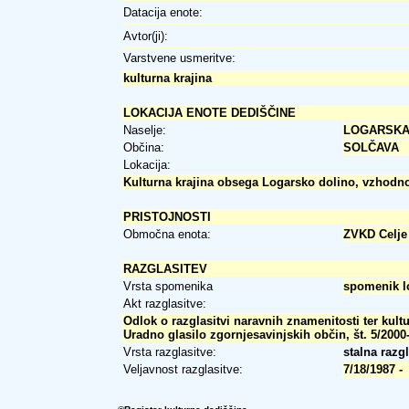
Datacija enote:
Avtor(ji):
Varstvene usmeritve:
kulturna krajina
LOKACIJA ENOTE DEDIŠČINE
Naselje:
LOGARSKA
Občina:
SOLČAVA
Lokacija:
Kulturna krajina obsega Logarsko dolino, vzhodn
PRISTOJNOSTI
Območna enota:
ZVKD Celje
RAZGLASITEV
Vrsta spomenika
spomenik l
Akt razglasitve:
Odlok o razglasitvi naravnih znamenitosti ter kul
Uradno glasilo zgornjesavinjskih občin, št. 5/2000-
Vrsta razglasitve:
stalna razg
Veljavnost razglasitve:
7/18/1987 -