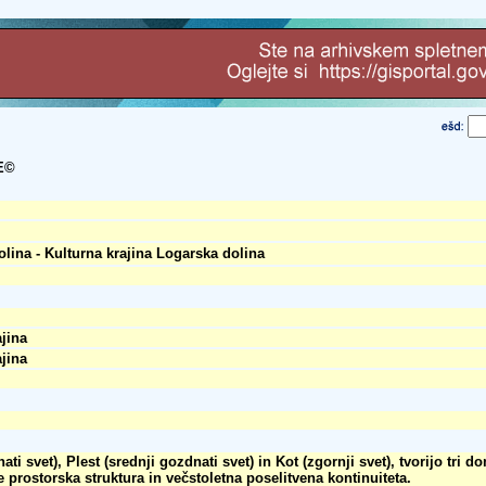
E©
lina - Kulturna krajina Logarska dolina
ajina
ajina
i svet), Plest (srednji gozdnati svet) in Kot (zgornji svet), tvorijo tri d
prostorska struktura in večstoletna poselitvena kontinuiteta.