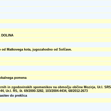
 DOLINA
o od Matkovega kota, jugozahodno od Solčave.
okalnega pomena
turnih in zgodovinskih spomenikov na območju občine Mozirje, Ur.l. SRS,
44, Ur.l. RS, št. 69/2000-3282, 103/2004-4434, 68/2012-2673
lasitev do preklica