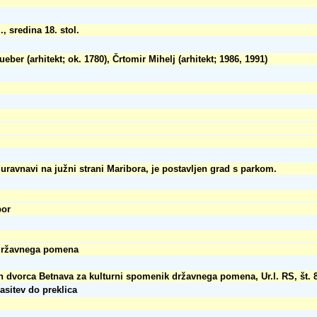
., sredina 18. stol.
ber (arhitekt; ok. 1780), Črtomir Mihelj (arhitekt; 1986, 1991)
uravnavi na južni strani Maribora, je postavljen grad s parkom.
bor
državnega pomena
in dvorca Betnava za kulturni spomenik državnega pomena, Ur.l. RS, št. 
lasitev do preklica