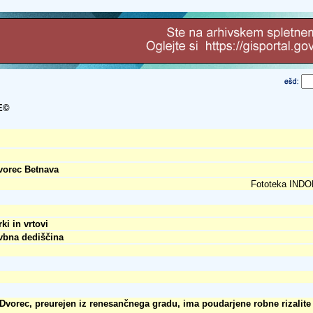
E©
vorec Betnava
Fototeka INDOK
ki in vrtovi
vbna dediščina
Dvorec, preurejen iz renesančnega gradu, ima poudarjene robne rizalite 