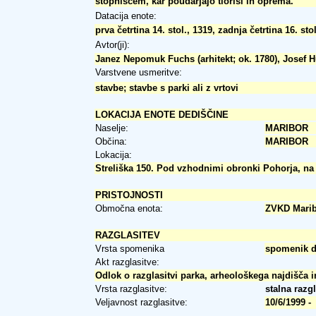
stopniščem, kar poudarjajo tlorisi in oprema.
Datacija enote:
prva četrtina 14. stol., 1319, zadnja četrtina 16. stol
Avtor(ji):
Janez Nepomuk Fuchs (arhitekt; ok. 1780), Josef Hue
Varstvene usmeritve:
stavbe; stavbe s parki ali z vrtovi
LOKACIJA ENOTE DEDIŠČINE
Naselje:
MARIBOR
Občina:
MARIBOR
Lokacija:
Streliška 150. Pod vzhodnimi obronki Pohorja, na 
PRISTOJNOSTI
Območna enota:
ZVKD Mari
RAZGLASITEV
Vrsta spomenika
spomenik 
Akt razglasitve:
Odlok o razglasitvi parka, arheološkega najdišča 
Vrsta razglasitve:
stalna razg
Veljavnost razglasitve:
10/6/1999 -