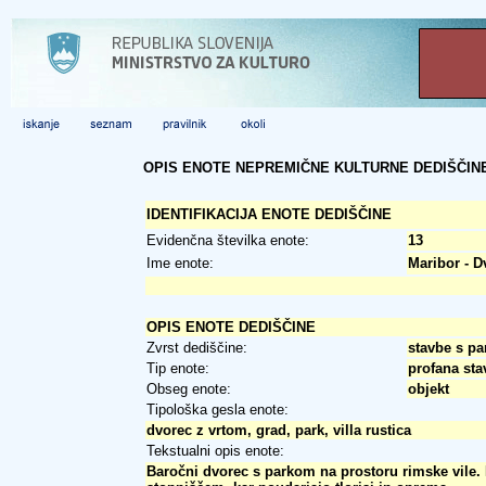
OPIS ENOTE NEPREMIČNE KULTURNE DEDIŠČIN
IDENTIFIKACIJA ENOTE DEDIŠČINE
Evidenčna številka enote:
13
Ime enote:
Maribor - D
OPIS ENOTE DEDIŠČINE
Zvrst dediščine:
stavbe s par
Tip enote:
profana sta
Obseg enote:
objekt
Tipološka gesla enote:
dvorec z vrtom, grad, park, villa rustica
Tekstualni opis enote:
Baročni dvorec s parkom na prostoru rimske vile. 