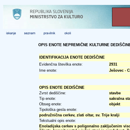
OPIS ENOTE NEPREMIČNE KULTURNE DEDIŠČIN
IDENTIFIKACIJA ENOTE DEDIŠČINE
Evidenčna številka enote:
2931
Ime enote:
Ješovec - C
OPIS ENOTE DEDIŠČINE
Zvrst dediščine:
stavbe
Tip enote:
sakralna st
Obseg enote:
objekt
Tipološka gesla enote:
podružnična cerkev, zlati oltar, sv. Trije kralji
Tekstualni opis enote:
Enoladijska cerkev s poligonalno zaključenim vis