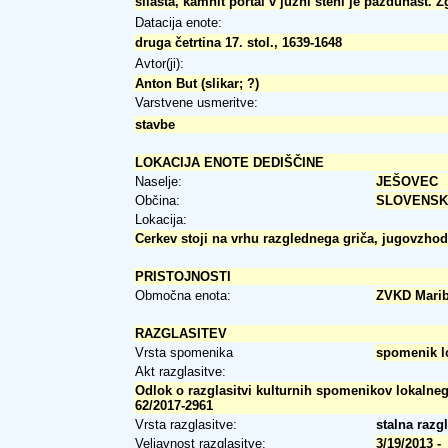
šilasta, kamnit portal v južni steni je pazduhast.
Datacija enote:
druga četrtina 17. stol., 1639-1648
Avtor(ji):
Anton But (slikar; ?)
Varstvene usmeritve:
stavbe
LOKACIJA ENOTE DEDIŠČINE
Naselje:
JEŠOVEC
Občina:
SLOVENSK
Lokacija:
Cerkev stoji na vrhu razglednega griča, jugovzho
PRISTOJNOSTI
Območna enota:
ZVKD Mari
RAZGLASITEV
Vrsta spomenika
spomenik l
Akt razglasitve:
Odlok o razglasitvi kulturnih spomenikov lokalneg
62/2017-2961
Vrsta razglasitve:
stalna razg
Veljavnost razglasitve:
3/19/2013 -