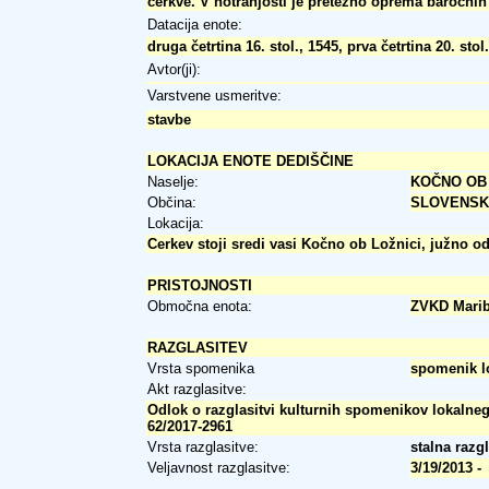
cerkve. V notranjosti je pretežno oprema baročnih 
Datacija enote:
druga četrtina 16. stol., 1545, prva četrtina 20. stol
Avtor(ji):
Varstvene usmeritve:
stavbe
LOKACIJA ENOTE DEDIŠČINE
Naselje:
KOČNO OB 
Občina:
SLOVENSK
Lokacija:
Cerkev stoji sredi vasi Kočno ob Ložnici, južno o
PRISTOJNOSTI
Območna enota:
ZVKD Mari
RAZGLASITEV
Vrsta spomenika
spomenik l
Akt razglasitve:
Odlok o razglasitvi kulturnih spomenikov lokalneg
62/2017-2961
Vrsta razglasitve:
stalna razg
Veljavnost razglasitve:
3/19/2013 -