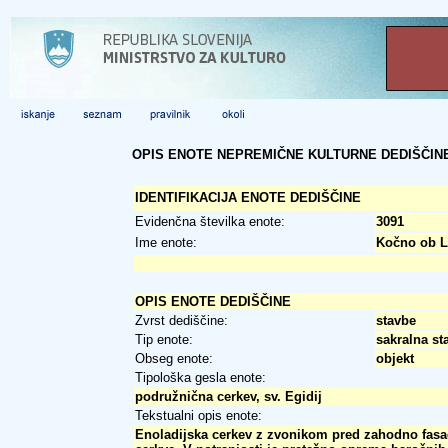
OPIS ENOTE NEPREMIČNE KULTURNE DEDIŠČIN
IDENTIFIKACIJA ENOTE DEDIŠČINE
Evidenčna številka enote:
3091
Ime enote:
Kočno ob Lo
OPIS ENOTE DEDIŠČINE
Zvrst dediščine:
stavbe
Tip enote:
sakralna st
Obseg enote:
objekt
Tipološka gesla enote:
podružnična cerkev, sv. Egidij
Tekstualni opis enote:
Enoladijska cerkev z zvonikom pred zahodno fasado